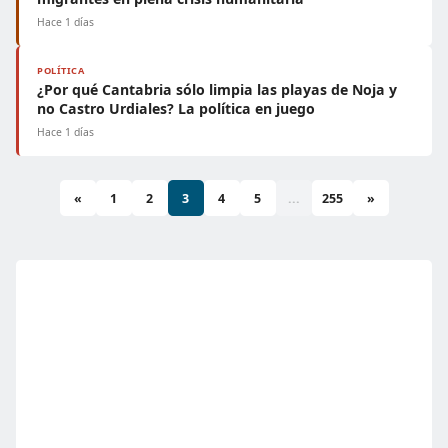
Hace 1 días
POLÍTICA
¿Por qué Cantabria sólo limpia las playas de Noja y
no Castro Urdiales? La política en juego
Hace 1 días
«
1
2
3
4
5
...
255
»