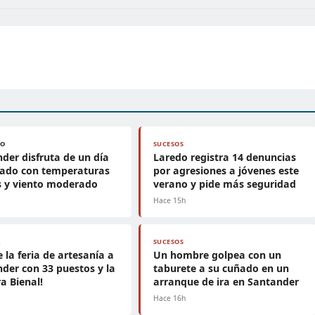
PO
SUCESOS
der disfruta de un día
Laredo registra 14 denuncias
jado con temperaturas
por agresiones a jóvenes este
s y viento moderado
verano y pide más seguridad
h
Hace 15h
A
SUCESOS
e la feria de artesanía a
Un hombre golpea con un
der con 33 puestos y la
taburete a su cuñado en un
a Bienal!
arranque de ira en Santander
h
Hace 16h