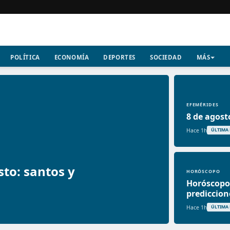
POLÍTICA
ECONOMÍA
DEPORTES
SOCIEDAD
MÁS
EFEMÉRIDES
8 de agost
Hace 1h
ÚLTIMA
sto: santos y
HORÓSCOPO
Horóscopo 
prediccion
Hace 1h
ÚLTIMA