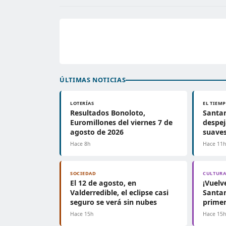
ÚLTIMAS NOTICIAS
LOTERÍAS
EL TIEM
Resultados Bonoloto,
Santan
Euromillones del viernes 7 de
despe
agosto de 2026
suave
Hace 8h
Hace 11
SOCIEDAD
CULTUR
El 12 de agosto, en
¡Vuelv
Valderredible, el eclipse casi
Santan
seguro se verá sin nubes
primer
Hace 15h
Hace 15