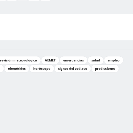
revisión meteorológica
AEMET
emergencias
salud
empleo
s
efemérides
horóscopo
signos del zodiaco
predicciones