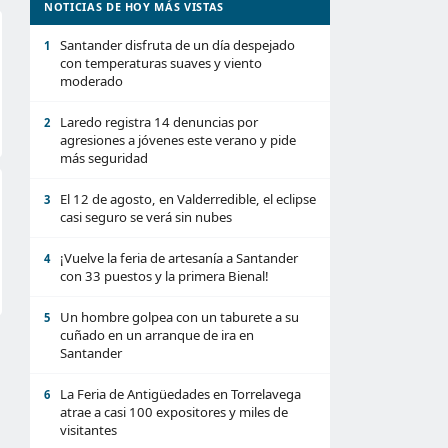
NOTICIAS DE HOY MÁS VISTAS
Santander disfruta de un día despejado
1
con temperaturas suaves y viento
moderado
Laredo registra 14 denuncias por
2
agresiones a jóvenes este verano y pide
más seguridad
El 12 de agosto, en Valderredible, el eclipse
3
casi seguro se verá sin nubes
¡Vuelve la feria de artesanía a Santander
4
con 33 puestos y la primera Bienal!
Un hombre golpea con un taburete a su
5
cuñado en un arranque de ira en
Santander
La Feria de Antigüedades en Torrelavega
6
atrae a casi 100 expositores y miles de
visitantes