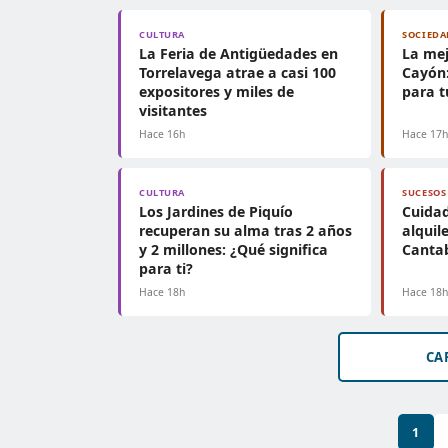
CULTURA
SOCIEDA
La Feria de Antigüedades en
La mej
Torrelavega atrae a casi 100
Cayón:
expositores y miles de
para t
visitantes
Hace 16h
Hace 17
CULTURA
SUCESOS
Los Jardines de Piquío
Cuidad
recuperan su alma tras 2 años
alquil
y 2 millones: ¿Qué significa
Cantab
para ti?
Hace 18h
Hace 18
CA
1