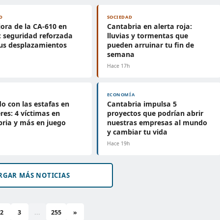
D
SOCIEDAD
ora de la CA-610 en
Cantabria en alerta roja:
 seguridad reforzada
lluvias y tormentas que
us desplazamientos
pueden arruinar tu fin de
semana
h
Hace 17h
ECONOMÍA
o con las estafas en
Cantabria impulsa 5
eres: 4 víctimas en
proyectos que podrían abrir
ria y más en juego
nuestras empresas al mundo
y cambiar tu vida
h
Hace 19h
RGAR MÁS NOTICIAS
2
3
...
255
»