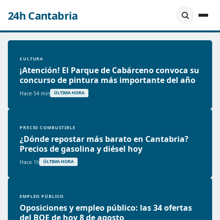
24h Cantabria
CULTURA
¡Atención! El Parque de Cabárceno convoca su
concurso de pintura más importante del año
Hace 54 min
ÚLTIMA HORA
PRECIO COMBUSTIBLE
¿Dónde repostar más barato en Cantabria?
Precios de gasolina y diésel hoy
Hace 1h
ÚLTIMA HORA
EMPLEO PÚBLICO
Oposiciones y empleo público: las 34 ofertas
del BOE de hoy 8 de agosto