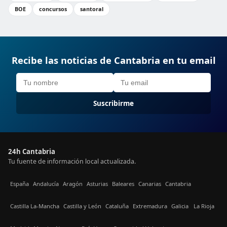
BOE
concursos
santoral
Recibe las noticias de Cantabria en tu email
Suscribirme
24h Cantabria
Tu fuente de información local actualizada.
España
Andalucía
Aragón
Asturias
Baleares
Canarias
Cantabria
Castilla La-Mancha
Castilla y León
Cataluña
Extremadura
Galicia
La Rioja