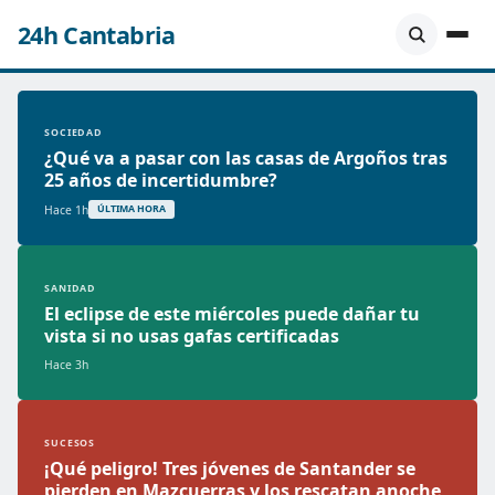
24h Cantabria
SOCIEDAD
¿Qué va a pasar con las casas de Argoños tras
25 años de incertidumbre?
Hace 1h
ÚLTIMA HORA
SANIDAD
El eclipse de este miércoles puede dañar tu
vista si no usas gafas certificadas
Hace 3h
SUCESOS
¡Qué peligro! Tres jóvenes de Santander se
pierden en Mazcuerras y los rescatan anoche