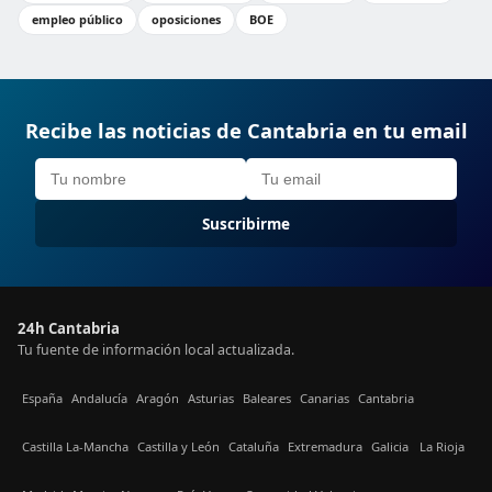
empleo público
oposiciones
BOE
Recibe las noticias de Cantabria en tu email
Suscribirme
24h Cantabria
Tu fuente de información local actualizada.
España
Andalucía
Aragón
Asturias
Baleares
Canarias
Cantabria
Castilla La-Mancha
Castilla y León
Cataluña
Extremadura
Galicia
La Rioja