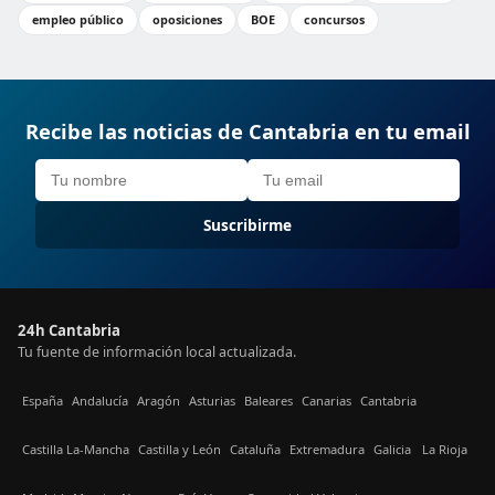
empleo público
oposiciones
BOE
concursos
Recibe las noticias de Cantabria en tu email
Suscribirme
24h Cantabria
Tu fuente de información local actualizada.
España
Andalucía
Aragón
Asturias
Baleares
Canarias
Cantabria
Castilla La-Mancha
Castilla y León
Cataluña
Extremadura
Galicia
La Rioja