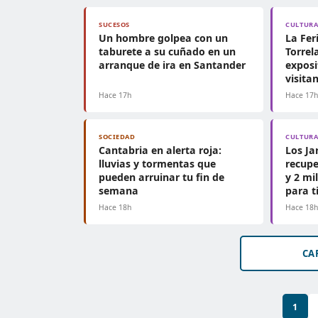
SUCESOS
CULTUR
Un hombre golpea con un
La Fer
taburete a su cuñado en un
Torrel
arranque de ira en Santander
exposi
visita
Hace 17h
Hace 17
SOCIEDAD
CULTUR
Cantabria en alerta roja:
Los Ja
lluvias y tormentas que
recupe
pueden arruinar tu fin de
y 2 mi
semana
para t
Hace 18h
Hace 18
CA
1