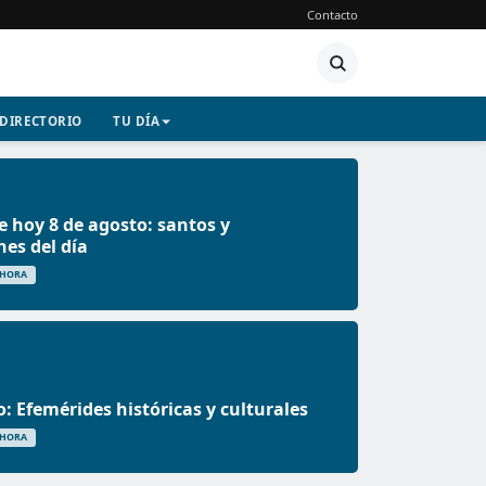
Contacto
DIRECTORIO
TU DÍA
e hoy 8 de agosto: santos y
nes del día
 HORA
o: Efemérides históricas y culturales
 HORA