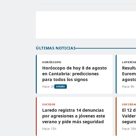
ÚLTIMAS NOTICIAS
HORÓSCOPO
LOTERÍA
Horóscopo de hoy 8 de agosto
Result
en Cantabria: predicciones
Euromi
para todos los signos
agosto
Hace 2h
Hace 9h
AHORA
SUCESOS
SOCIEDA
Laredo registra 14 denuncias
El 12 
por agresiones a jóvenes este
Valderr
verano y pide más seguridad
seguro
Hace 15h
Hace 16