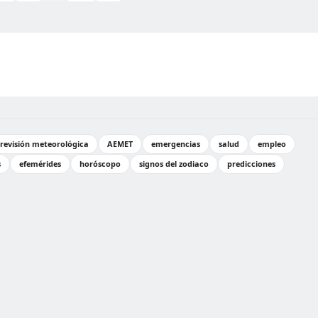
revisión meteorológica
AEMET
emergencias
salud
empleo
s
efemérides
horóscopo
signos del zodiaco
predicciones