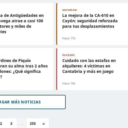
A
SOCIEDAD
ia de Antigüedades en
La mejora de la CA-610 en
avega atrae a casi 100
Cayón: seguridad reforzada
tores y miles de
para tus desplazamientos
ntes
h
Hace 17h
A
SUCESOS
rdines de Piquío
Cuidado con las estafas en
ran su alma tras 2 años
alquileres: 4 víctimas en
llones: ¿Qué significa
Cantabria y más en juego
i?
h
Hace 19h
RGAR MÁS NOTICIAS
2
3
...
255
»