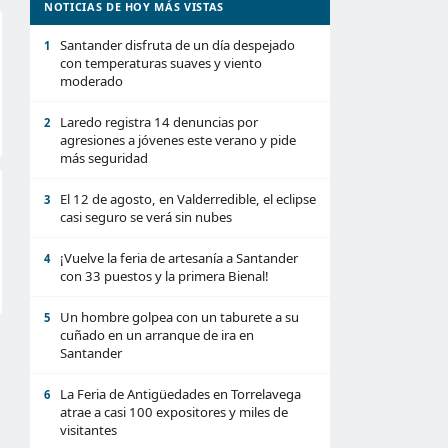
NOTICIAS DE HOY MÁS VISTAS
Santander disfruta de un día despejado
1
con temperaturas suaves y viento
moderado
Laredo registra 14 denuncias por
2
agresiones a jóvenes este verano y pide
más seguridad
El 12 de agosto, en Valderredible, el eclipse
3
casi seguro se verá sin nubes
¡Vuelve la feria de artesanía a Santander
4
con 33 puestos y la primera Bienal!
Un hombre golpea con un taburete a su
5
cuñado en un arranque de ira en
Santander
La Feria de Antigüedades en Torrelavega
6
atrae a casi 100 expositores y miles de
visitantes