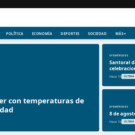
POLÍTICA
ECONOMÍA
DEPORTES
SOCIEDAD
MÁS
EFEMÉRIDES
Santoral d
celebracio
Hace 1h
ÚLTIMA
er con temperaturas de
idad
EFEMÉRIDES
8 de agost
Hace 1h
ÚLTIMA