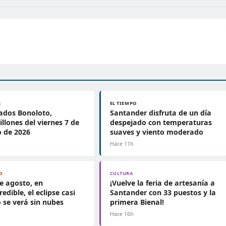
S
EL TIEMPO
ados Bonoloto,
Santander disfruta de un día
llones del viernes 7 de
despejado con temperaturas
 de 2026
suaves y viento moderado
Hace 11h
D
CULTURA
de agosto, en
¡Vuelve la feria de artesanía a
edible, el eclipse casi
Santander con 33 puestos y la
 se verá sin nubes
primera Bienal!
h
Hace 16h