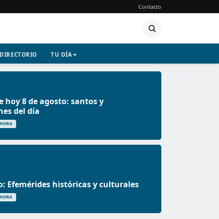
Contacto
DIRECTORIO
TU DÍA
e hoy 8 de agosto: santos y
nes del día
 HORA
o: Efemérides históricas y culturales
 HORA