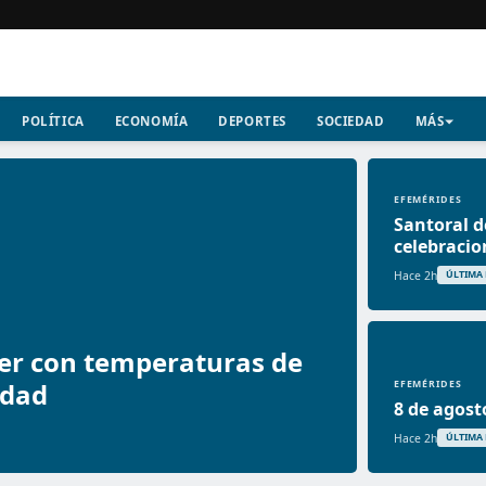
POLÍTICA
ECONOMÍA
DEPORTES
SOCIEDAD
MÁS
EFEMÉRIDES
Santoral d
celebracio
Hace 2h
ÚLTIMA
er con temperaturas de
idad
EFEMÉRIDES
8 de agost
Hace 2h
ÚLTIMA