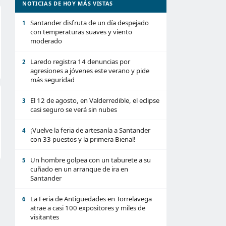
NOTICIAS DE HOY MÁS VISTAS
Santander disfruta de un día despejado
1
con temperaturas suaves y viento
moderado
Laredo registra 14 denuncias por
2
agresiones a jóvenes este verano y pide
más seguridad
El 12 de agosto, en Valderredible, el eclipse
3
casi seguro se verá sin nubes
¡Vuelve la feria de artesanía a Santander
4
con 33 puestos y la primera Bienal!
Un hombre golpea con un taburete a su
5
cuñado en un arranque de ira en
Santander
La Feria de Antigüedades en Torrelavega
6
atrae a casi 100 expositores y miles de
visitantes