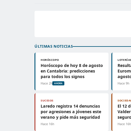
ÚLTIMAS NOTICIAS
HORÓSCOPO
LOTERÍA
Horóscopo de hoy 8 de agosto
Result
en Cantabria: predicciones
Euromi
para todos los signos
agosto
Hace 2h
Hace 9h
AHORA
SUCESOS
SOCIEDA
Laredo registra 14 denuncias
El 12 
por agresiones a jóvenes este
Valderr
verano y pide más seguridad
seguro
Hace 16h
Hace 16