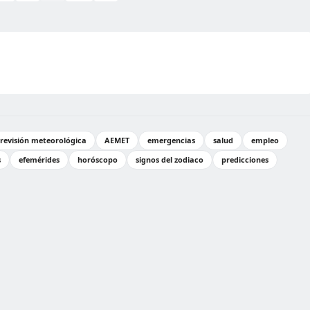
revisión meteorológica
AEMET
emergencias
salud
empleo
s
efemérides
horóscopo
signos del zodiaco
predicciones