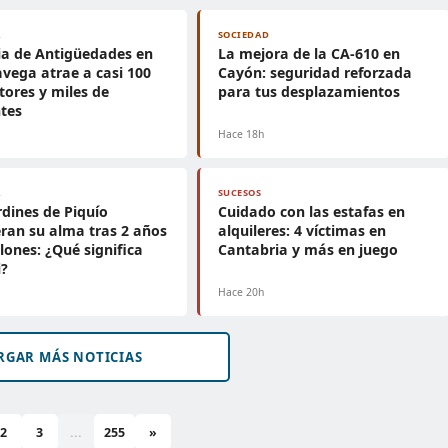
A
SOCIEDAD
ia de Antigüedades en
La mejora de la CA-610 en
avega atrae a casi 100
Cayón: seguridad reforzada
tores y miles de
para tus desplazamientos
ntes
h
Hace 18h
A
SUCESOS
rdines de Piquío
Cuidado con las estafas en
ran su alma tras 2 años
alquileres: 4 víctimas en
llones: ¿Qué significa
Cantabria y más en juego
i?
h
Hace 20h
RGAR MÁS NOTICIAS
2
3
...
255
»