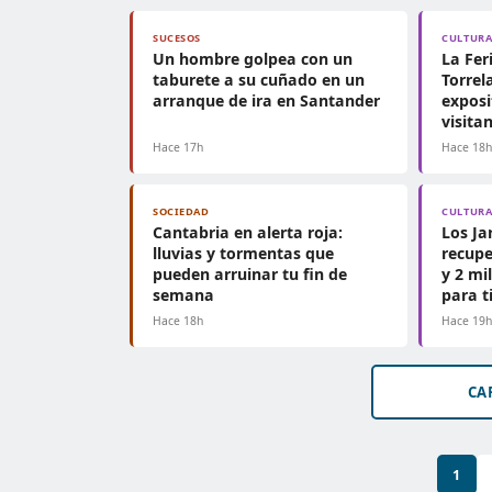
SUCESOS
CULTUR
Un hombre golpea con un
La Fer
taburete a su cuñado en un
Torrel
arranque de ira en Santander
exposi
visita
Hace 17h
Hace 18
SOCIEDAD
CULTUR
Cantabria en alerta roja:
Los Ja
lluvias y tormentas que
recupe
pueden arruinar tu fin de
y 2 mi
semana
para t
Hace 18h
Hace 19
CA
1