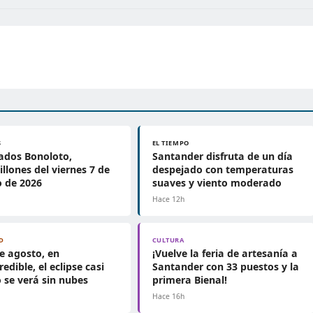
S
EL TIEMPO
ados Bonoloto,
Santander disfruta de un día
llones del viernes 7 de
despejado con temperaturas
 de 2026
suaves y viento moderado
Hace 12h
D
CULTURA
de agosto, en
¡Vuelve la feria de artesanía a
edible, el eclipse casi
Santander con 33 puestos y la
 se verá sin nubes
primera Bienal!
h
Hace 16h