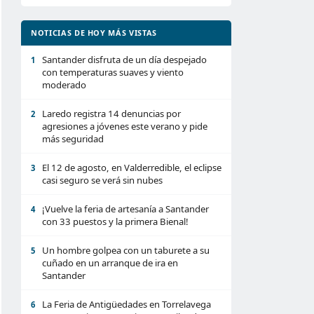
NOTICIAS DE HOY MÁS VISTAS
Santander disfruta de un día despejado
1
con temperaturas suaves y viento
moderado
Laredo registra 14 denuncias por
2
agresiones a jóvenes este verano y pide
más seguridad
El 12 de agosto, en Valderredible, el eclipse
3
casi seguro se verá sin nubes
¡Vuelve la feria de artesanía a Santander
4
con 33 puestos y la primera Bienal!
Un hombre golpea con un taburete a su
5
cuñado en un arranque de ira en
Santander
La Feria de Antigüedades en Torrelavega
6