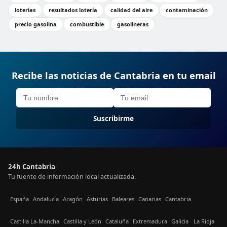
loterías
resultados lotería
calidad del aire
contaminación
precio gasolina
combustible
gasolineras
Recibe las noticias de Cantabria en tu email
Suscribirme
24h Cantabria
Tu fuente de información local actualizada.
España
Andalucía
Aragón
Asturias
Baleares
Canarias
Cantabria
Castilla La-Mancha
Castilla y León
Cataluña
Extremadura
Galicia
La Rioja