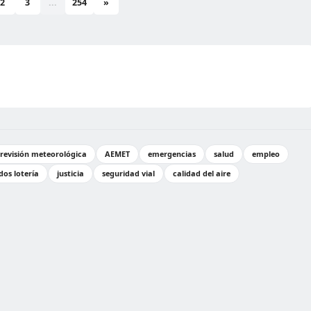
2
3
...
254
»
revisión meteorológica
AEMET
emergencias
salud
empleo
dos lotería
justicia
seguridad vial
calidad del aire