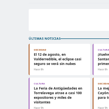
ÚLTIMAS NOTICIAS
SOCIEDAD
CULTUR
El 12 de agosto, en
¡Vuelv
Valderredible, el eclipse casi
Santan
seguro se verá sin nubes
primer
Hace 8h
Hace 8h
CULTURA
SOCIEDA
La Feria de Antigüedades en
La mej
Torrelavega atrae a casi 100
Cayón:
expositores y miles de
para t
visitantes
Hace 9h
Hace 9h