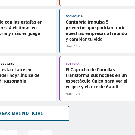
ECONOMÍA
o con las estafas en
Cantabria impulsa 5
eres: 4 víctimas en
proyectos que podrían abrir
ria y más en juego
nuestras empresas al mundo
y cambiar tu vida
h
Hace 12h
 DEL AIRE
CULTURA
está el aire en
El Capricho de Comillas
der hoy? Índice de
transforma sus noches en un
d: Razonable
espectáculo único para ver el
eclipse y el arte de Gaudí
h
Hace 12h
RGAR MÁS NOTICIAS