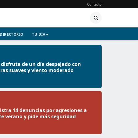
Contacto
DIRECTORIO
TU DÍA
disfruta de un día despejado con
ras suaves y viento moderado
istra 14 denuncias por agresiones a
te verano y pide más seguridad