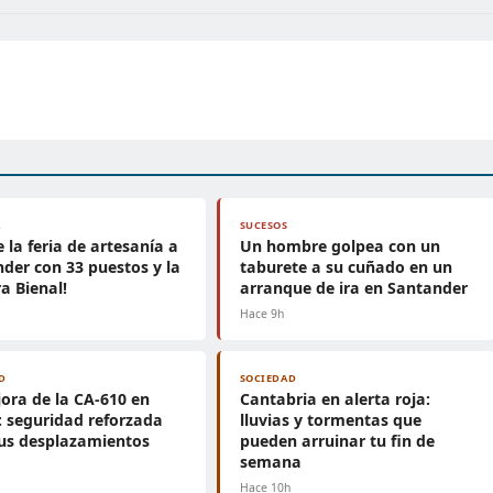
A
SUCESOS
e la feria de artesanía a
Un hombre golpea con un
der con 33 puestos y la
taburete a su cuñado en un
a Bienal!
arranque de ira en Santander
Hace 9h
D
SOCIEDAD
ora de la CA-610 en
Cantabria en alerta roja:
 seguridad reforzada
lluvias y tormentas que
us desplazamientos
pueden arruinar tu fin de
semana
Hace 10h