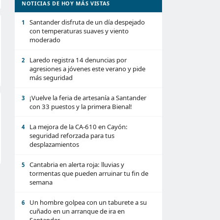
NOTICIAS DE HOY MÁS VISTAS
Santander disfruta de un día despejado
1
con temperaturas suaves y viento
moderado
Laredo registra 14 denuncias por
2
agresiones a jóvenes este verano y pide
más seguridad
¡Vuelve la feria de artesanía a Santander
3
con 33 puestos y la primera Bienal!
La mejora de la CA-610 en Cayón:
4
seguridad reforzada para tus
desplazamientos
Cantabria en alerta roja: lluvias y
5
tormentas que pueden arruinar tu fin de
semana
Un hombre golpea con un taburete a su
6
cuñado en un arranque de ira en