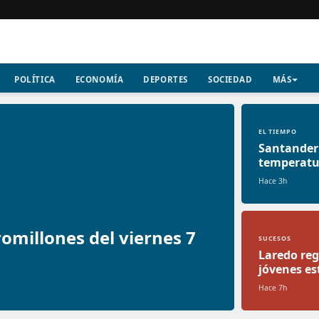
POLÍTICA
ECONOMÍA
DEPORTES
SOCIEDAD
MÁS
EL TIEMPO
Santander 
temperatu
Hace 3h
omillones del viernes 7
SUCESOS
Laredo reg
jóvenes es
Hace 7h