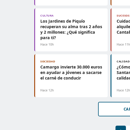
CULTURA
SUCESOS
Los Jardines de Piquío
Cuidad
recuperan su alma tras 2 años
alquil
y 2 millones: ¿Qué significa
Cantab
para ti?
Hace 10h
Hace 11
SOCIEDAD
CALIDAD
Camargo invierte 30.000 euros
¿Cómo 
en ayudar a jóvenes a sacarse
Santan
el carné de conducir
calida
Hace 12h
Hace 12
CA