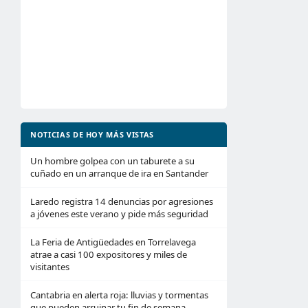
NOTICIAS DE HOY MÁS VISTAS
Un hombre golpea con un taburete a su
cuñado en un arranque de ira en Santander
Laredo registra 14 denuncias por agresiones
a jóvenes este verano y pide más seguridad
La Feria de Antigüedades en Torrelavega
atrae a casi 100 expositores y miles de
visitantes
Cantabria en alerta roja: lluvias y tormentas
que pueden arruinar tu fin de semana