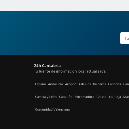
24h Cantabria
Tu fuente de información local actualizada.
España
Andalucía
Aragón
Asturias
Baleares
Canarias
Can
Castilla y León
Cataluña
Extremadura
Galicia
La Rioja
Mad
Comunidad Valenciana