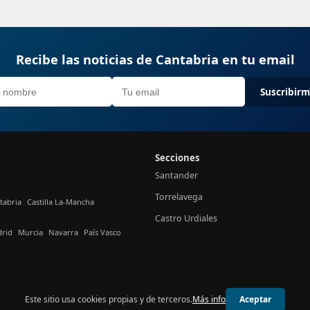
Recibe las noticias de Cantabria en tu email
Suscribir
Secciones
Santander
Torrelavega
tabria
Castilla La-Mancha
Castro Urdiales
rid
Murcia
Navarra
País Vasco
Este sitio usa cookies propias y de terceros.
Más info
Aceptar
© 2026 24h Cantabria