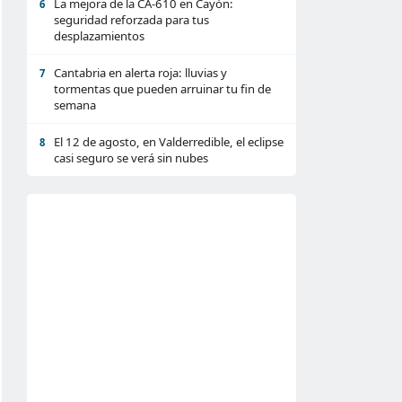
La mejora de la CA-610 en Cayón:
6
seguridad reforzada para tus
desplazamientos
Cantabria en alerta roja: lluvias y
7
tormentas que pueden arruinar tu fin de
semana
El 12 de agosto, en Valderredible, el eclipse
8
casi seguro se verá sin nubes