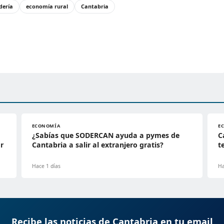
dería
economía rural
Cantabria
ECONOMÍA
E
¿Sabías que SODERCAN ayuda a pymes de
C
r
Cantabria a salir al extranjero gratis?
t
Hace 1 días
Ha
Recibe las noticias de Cantabria en tu email