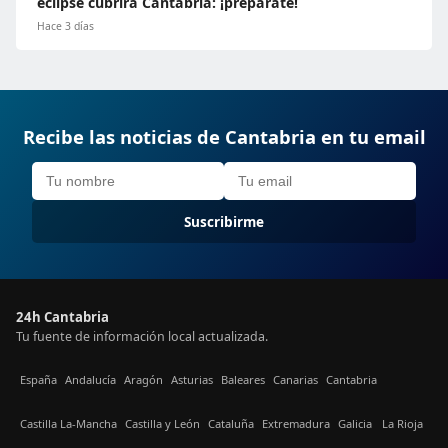
eclipse cubrirá Cantabria: ¡prepárate!
Hace 3 días
Recibe las noticias de Cantabria en tu email
Suscribirme
24h Cantabria
Tu fuente de información local actualizada.
España
Andalucía
Aragón
Asturias
Baleares
Canarias
Cantabria
Castilla La-Mancha
Castilla y León
Cataluña
Extremadura
Galicia
La Rioja