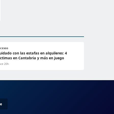
UCESOS
uidado con las estafas en alquileres: 4
íctimas en Cantabria y más en juego
ce 20h
me