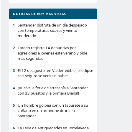
NOTICIAS DE HOY MÁS VISTAS
Santander disfruta de un día despejado
1
con temperaturas suaves y viento
moderado
Laredo registra 14 denuncias por
2
agresiones a jóvenes este verano y pide
más seguridad
El 12 de agosto, en Valderredible, el eclipse
3
casi seguro se verá sin nubes
¡Vuelve la feria de artesanía a Santander
4
con 33 puestos y la primera Bienal!
Un hombre golpea con un taburete a su
5
cuñado en un arranque de ira en
Santander
La Feria de Antigüedades en Torrelavega
6