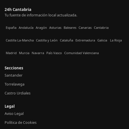
24h Cantabria
Tu fuente de información local actualizada.
España
Andalucía
Aragón
Asturias
Baleares
Canarias
Cantabria
Castilla La-Mancha
Castilla y León
Cataluña
Extremadura
Galicia
La Rioja
Madrid
Murcia
Navarra
País Vasco
Comunidad Valenciana
Secciones
Santander
Torrelavega
Castro Urdiales
Legal
Aviso Legal
Política de Cookies