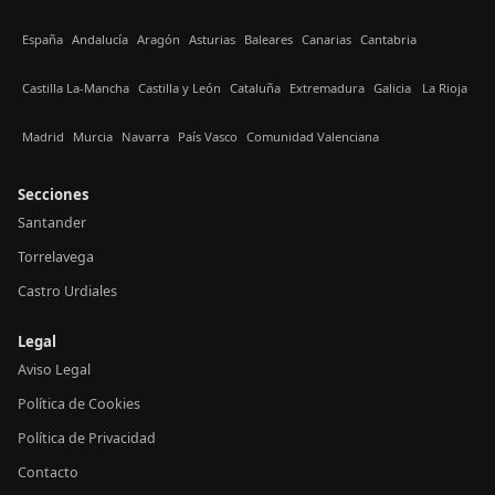
España
Andalucía
Aragón
Asturias
Baleares
Canarias
Cantabria
Castilla La-Mancha
Castilla y León
Cataluña
Extremadura
Galicia
La Rioja
Madrid
Murcia
Navarra
País Vasco
Comunidad Valenciana
Secciones
Santander
Torrelavega
Castro Urdiales
Legal
Aviso Legal
Política de Cookies
Política de Privacidad
Contacto