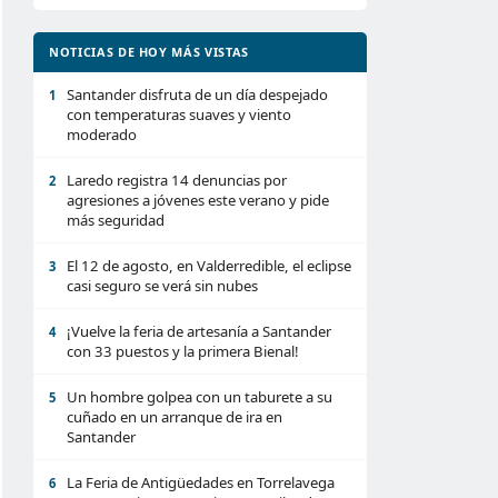
NOTICIAS DE HOY MÁS VISTAS
Santander disfruta de un día despejado
1
con temperaturas suaves y viento
moderado
Laredo registra 14 denuncias por
2
agresiones a jóvenes este verano y pide
más seguridad
El 12 de agosto, en Valderredible, el eclipse
3
casi seguro se verá sin nubes
¡Vuelve la feria de artesanía a Santander
4
con 33 puestos y la primera Bienal!
Un hombre golpea con un taburete a su
5
cuñado en un arranque de ira en
Santander
La Feria de Antigüedades en Torrelavega
6