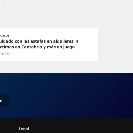
UCESOS
uidado con las estafas en alquileres: 4
íctimas en Cantabria y más en juego
ce 18h
me
Legal