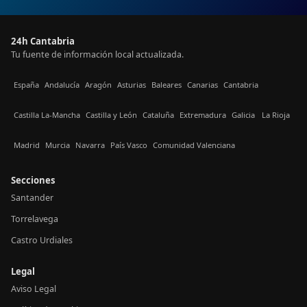
24h Cantabria
Tu fuente de información local actualizada.
España
Andalucía
Aragón
Asturias
Baleares
Canarias
Cantabria
Castilla La-Mancha
Castilla y León
Cataluña
Extremadura
Galicia
La Rioja
Madrid
Murcia
Navarra
País Vasco
Comunidad Valenciana
Secciones
Santander
Torrelavega
Castro Urdiales
Legal
Aviso Legal