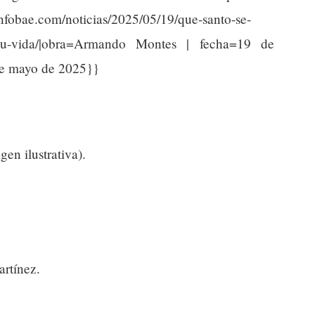
fobae.com/noticias/2025/05/19/que-santo-se-
ue-su-vida/|obra=Armando Montes | fecha=19 de
de mayo de 2025}}
en ilustrativa).
rtínez.