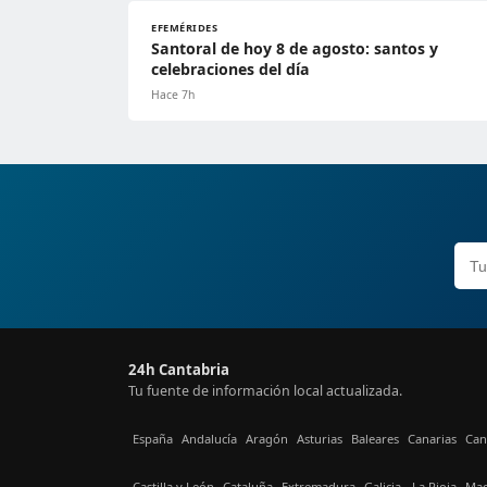
EFEMÉRIDES
Santoral de hoy 8 de agosto: santos y
celebraciones del día
Hace 7h
24h Cantabria
Tu fuente de información local actualizada.
España
Andalucía
Aragón
Asturias
Baleares
Canarias
Can
Castilla y León
Cataluña
Extremadura
Galicia
La Rioja
Mad