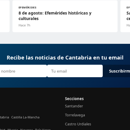
EFEMÉRIDES
E
8 de agosto: Efemérides históricas y
S
culturales
c
Hace 7h
Ha
Recibe las noticias de Cantabria en tu email
Suscribir
Secciones
Santander
Torrelavega
tabria
Castilla La-Mancha
Castro Urdiales
rid
Murcia
Navarra
País Vasco