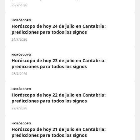
25/7/2026
HORÓSCOPO
Horóscopo de hoy 24 de julio en Cantabria:
predicciones para todos los signos
24/7/2026
HORÓSCOPO
Horóscopo de hoy 23 de julio en Cantabria:
predicciones para todos los signos
23/7/2026
HORÓSCOPO
Horóscopo de hoy 22 de julio en Cantabria:
predicciones para todos los signos
22/7/2026
HORÓSCOPO
Horóscopo de hoy 21 de julio en Cantabria:
predicciones para todos los signos