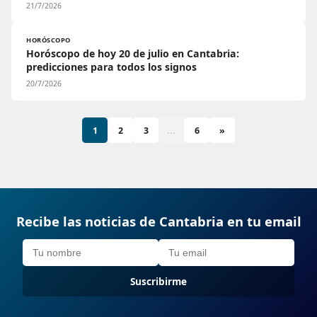
21/7/2026
HORÓSCOPO
Horóscopo de hoy 20 de julio en Cantabria:
predicciones para todos los signos
20/7/2026
1
2
3
...
6
»
Recibe las noticias de Cantabria en tu email
Suscribirme