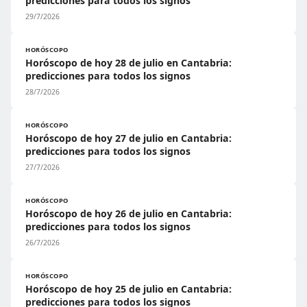
predicciones para todos los signos
29/7/2026
HORÓSCOPO
Horóscopo de hoy 28 de julio en Cantabria:
predicciones para todos los signos
28/7/2026
HORÓSCOPO
Horóscopo de hoy 27 de julio en Cantabria:
predicciones para todos los signos
27/7/2026
HORÓSCOPO
Horóscopo de hoy 26 de julio en Cantabria:
predicciones para todos los signos
26/7/2026
HORÓSCOPO
Horóscopo de hoy 25 de julio en Cantabria:
predicciones para todos los signos