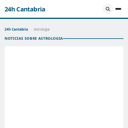
24h Cantabria
24h Cantabria
›
Astrologia
NOTICIAS SOBRE ASTROLOGIA