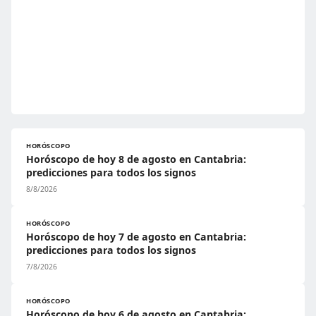
HORÓSCOPO
Horóscopo de hoy 8 de agosto en Cantabria:
predicciones para todos los signos
8/8/2026
HORÓSCOPO
Horóscopo de hoy 7 de agosto en Cantabria:
predicciones para todos los signos
7/8/2026
HORÓSCOPO
Horóscopo de hoy 6 de agosto en Cantabria: