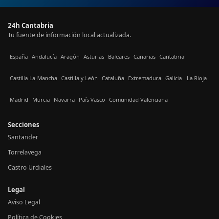
24h Cantabria
Tu fuente de información local actualizada.
España
Andalucía
Aragón
Asturias
Baleares
Canarias
Cantabria
Castilla La-Mancha
Castilla y León
Cataluña
Extremadura
Galicia
La Rioja
Madrid
Murcia
Navarra
País Vasco
Comunidad Valenciana
Secciones
Santander
Torrelavega
Castro Urdiales
Legal
Aviso Legal
Política de Cookies