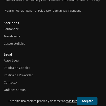
Castilla La-Mancha
Castilla y León
Cataluña
Extremadura
Galicia
La Rioja
Madrid
Murcia
Navarra
País Vasco
Comunidad Valenciana
Secciones
Santander
Torrelavega
Castro Urdiales
Legal
Aviso Legal
Política de Cookies
Política de Privacidad
Contacto
Quiénes somos
Este sitio usa cookies propias y de terceros.
Más info
Aceptar
© 2026 24h Cantabria