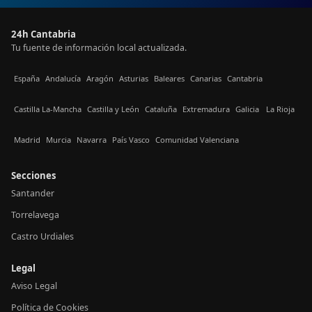
24h Cantabria
Tu fuente de información local actualizada.
España
Andalucía
Aragón
Asturias
Baleares
Canarias
Cantabria
Castilla La-Mancha
Castilla y León
Cataluña
Extremadura
Galicia
La Rioja
Madrid
Murcia
Navarra
País Vasco
Comunidad Valenciana
Secciones
Santander
Torrelavega
Castro Urdiales
Legal
Aviso Legal
Política de Cookies