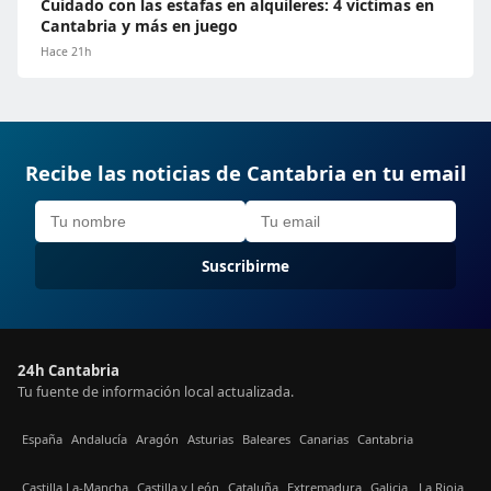
Cuidado con las estafas en alquileres: 4 víctimas en
Cantabria y más en juego
Hace 21h
Recibe las noticias de Cantabria en tu email
Suscribirme
24h Cantabria
Tu fuente de información local actualizada.
España
Andalucía
Aragón
Asturias
Baleares
Canarias
Cantabria
Castilla La-Mancha
Castilla y León
Cataluña
Extremadura
Galicia
La Rioja