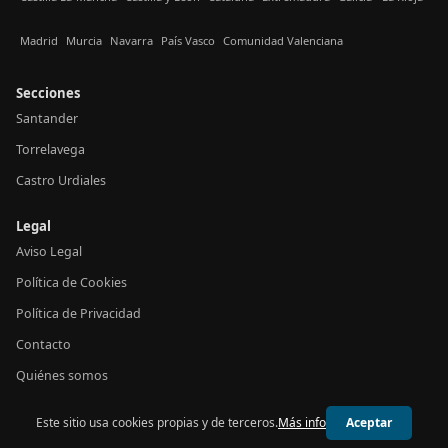
Madrid
Murcia
Navarra
País Vasco
Comunidad Valenciana
Secciones
Santander
Torrelavega
Castro Urdiales
Legal
Aviso Legal
Política de Cookies
Política de Privacidad
Contacto
Quiénes somos
Este sitio usa cookies propias y de terceros.
Más info
Aceptar
© 2026 24h Cantabria