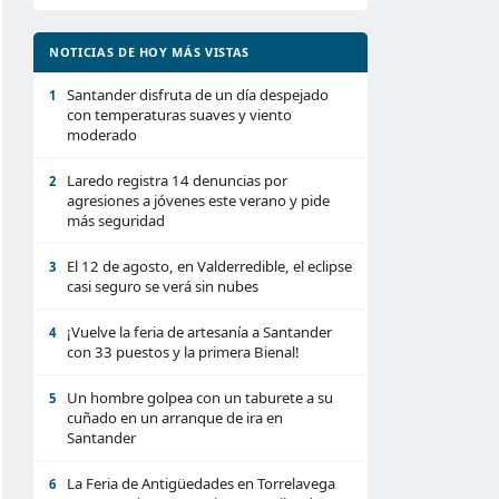
NOTICIAS DE HOY MÁS VISTAS
Santander disfruta de un día despejado
1
con temperaturas suaves y viento
moderado
Laredo registra 14 denuncias por
2
agresiones a jóvenes este verano y pide
más seguridad
El 12 de agosto, en Valderredible, el eclipse
3
casi seguro se verá sin nubes
¡Vuelve la feria de artesanía a Santander
4
con 33 puestos y la primera Bienal!
Un hombre golpea con un taburete a su
5
cuñado en un arranque de ira en
Santander
La Feria de Antigüedades en Torrelavega
6