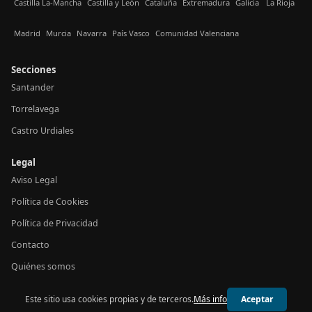
Castilla La-Mancha
Castilla y León
Cataluña
Extremadura
Galicia
La Rioja
Madrid
Murcia
Navarra
País Vasco
Comunidad Valenciana
Secciones
Santander
Torrelavega
Castro Urdiales
Legal
Aviso Legal
Política de Cookies
Política de Privacidad
Contacto
Quiénes somos
Este sitio usa cookies propias y de terceros.
Más info
Aceptar
© 2026 24h Cantabria