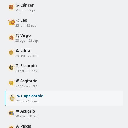
♋ Cáncer
21 jun – 22 jul
♌ Leo
23 jul – 22 ago
♍ Virgo
23 ago – 22 sep
♎ Libra
23 sep – 22 oct
♏ Escorpio
23 oct – 21 nov
♐ Sagitario
22 nov – 21 dic
♑ Capricornio
22 dic – 19 ene
♒ Acuario
20 ene – 18 feb
♓ Piscis