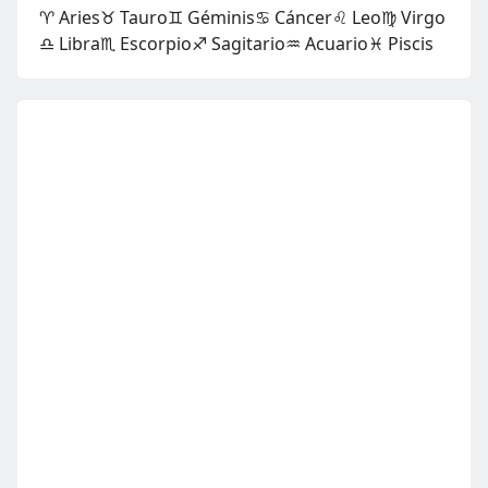
♈ Aries
♉ Tauro
♊ Géminis
♋ Cáncer
♌ Leo
♍ Virgo
♎ Libra
♏ Escorpio
♐ Sagitario
♒ Acuario
♓ Piscis