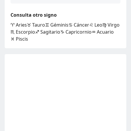
Consulta otro signo
♈ Aries
♉ Tauro
♊ Géminis
♋ Cáncer
♌ Leo
♍ Virgo
♏ Escorpio
♐ Sagitario
♑ Capricornio
♒ Acuario
♓ Piscis