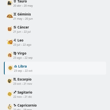
♉ Tauro
20 abr – 20 may
♊ Géminis
21 may – 20 jun
♋ Cáncer
21 jun – 22 jul
♌ Leo
23 jul – 22 ago
♍ Virgo
23 ago – 22 sep
♎ Libra
23 sep – 22 oct
♏ Escorpio
23 oct – 21 nov
♐ Sagitario
22 nov – 21 dic
♑ Capricornio
22 dic – 19 ene