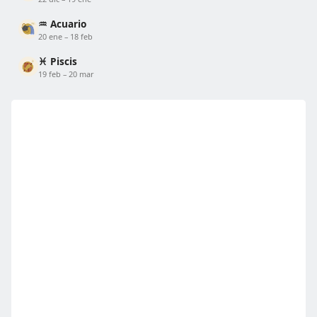
♒ Acuario
20 ene – 18 feb
♓ Piscis
19 feb – 20 mar