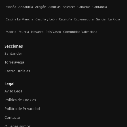
España
Andalucía
Aragón
Asturias
Baleares
Canarias
Cantabria
Castilla La-Mancha
Castilla y León
Cataluña
Extremadura
Galicia
La Rioja
Madrid
Murcia
Navarra
País Vasco
Comunidad Valenciana
Secciones
Santander
Torrelavega
Castro Urdiales
Legal
Aviso Legal
Política de Cookies
Política de Privacidad
Contacto
Quiénes somos