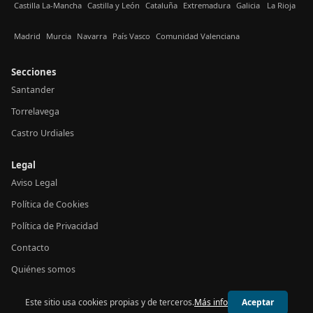
Castilla La-Mancha
Castilla y León
Cataluña
Extremadura
Galicia
La Rioja
Madrid
Murcia
Navarra
País Vasco
Comunidad Valenciana
Secciones
Santander
Torrelavega
Castro Urdiales
Legal
Aviso Legal
Política de Cookies
Política de Privacidad
Contacto
Quiénes somos
Este sitio usa cookies propias y de terceros.
Más info
Aceptar
© 2026 24h Cantabria