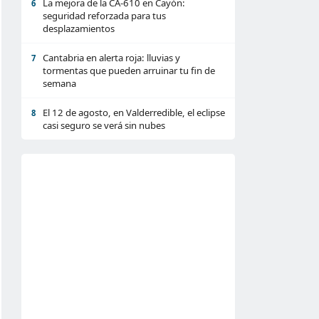
La mejora de la CA-610 en Cayón:
6
seguridad reforzada para tus
desplazamientos
Cantabria en alerta roja: lluvias y
7
tormentas que pueden arruinar tu fin de
semana
El 12 de agosto, en Valderredible, el eclipse
8
casi seguro se verá sin nubes