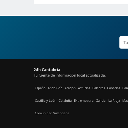
24h Cantabria
Tu fuente de información local actualizada.
España
Andalucía
Aragón
Asturias
Baleares
Canarias
Can
Castilla y León
Cataluña
Extremadura
Galicia
La Rioja
Mad
Comunidad Valenciana