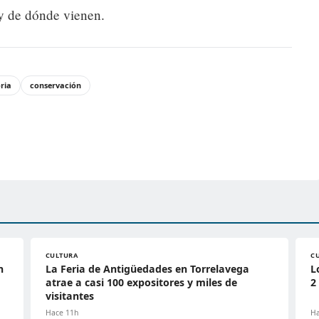
 y de dónde vienen.
oria
conservación
CULTURA
C
n
La Feria de Antigüedades en Torrelavega
L
atrae a casi 100 expositores y miles de
2
visitantes
Hace 11h
Ha