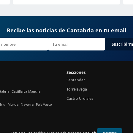
Recibe las noticias de Cantabria en tu email
Suscribir
Secciones
Santander
Torrelavega
tabria
Castilla La-Mancha
Castro Urdiales
rid
Murcia
Navarra
País Vasco