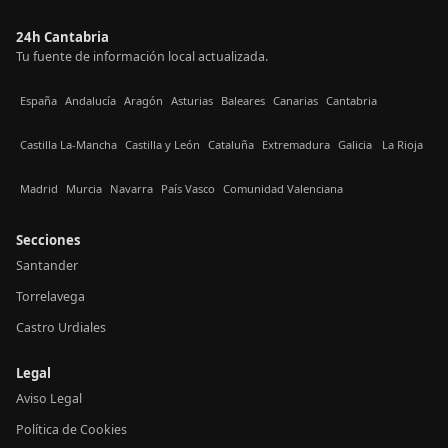
24h Cantabria
Tu fuente de información local actualizada.
España
Andalucía
Aragón
Asturias
Baleares
Canarias
Cantabria
Castilla La-Mancha
Castilla y León
Cataluña
Extremadura
Galicia
La Rioja
Madrid
Murcia
Navarra
País Vasco
Comunidad Valenciana
Secciones
Santander
Torrelavega
Castro Urdiales
Legal
Aviso Legal
Política de Cookies