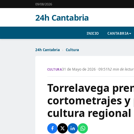
09/08/2026
24h Cantabria
INICIO
CANTABRIA
24h Cantabria
›
Cultura
31 de Mayo de 2026 · 09:51h
2 min de lectu
CULTURA
Torrelavega pre
cortometrajes y 
cultura regional