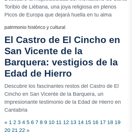
Toribio de Liébana, una joya religiosa en plenos
Picos de Europa que dejará huella en tu alma
patrimonio histórico y cultural
El Castro de El Cincho en
San Vicente de la
Barquera: vestigios de la
Edad de Hierro
Descubre los fascinantes restos del Castro de El
Cincho en San Vicente de la Barquera, un
impresionante testimonio de la Edad de Hierro en
Cantabria
«
1
2
3
4
5
6
7
8
9
10
11
12
13
14
15
16
17
18
19
20
21
22
»