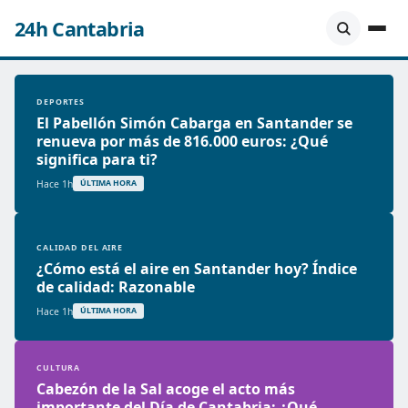
24h Cantabria
DEPORTES
El Pabellón Simón Cabarga en Santander se
renueva por más de 816.000 euros: ¿Qué
significa para ti?
Hace 1h
ÚLTIMA HORA
CALIDAD DEL AIRE
¿Cómo está el aire en Santander hoy? Índice
de calidad: Razonable
Hace 1h
ÚLTIMA HORA
CULTURA
Cabezón de la Sal acoge el acto más
importante del Día de Cantabria: ¿Qué