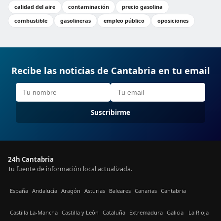
calidad del aire
contaminación
precio gasolina
combustible
gasolineras
empleo público
oposiciones
Recibe las noticias de Cantabria en tu email
Suscribirme
24h Cantabria
Tu fuente de información local actualizada.
España
Andalucía
Aragón
Asturias
Baleares
Canarias
Cantabria
Castilla La-Mancha
Castilla y León
Cataluña
Extremadura
Galicia
La Rioja