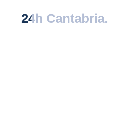
descubierta.
24h Cantabria
24h Cantabria
.
.