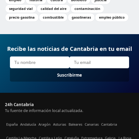
seguridad vial
calidad del aire
contaminación
precio gasolina
combustible
gasolineras
empleo público
Recibe las noticias de Cantabria en tu email
Suscribirme
24h Cantabria
Tu fuente de información local actualizada.
España
Andalucía
Aragón
Asturias
Baleares
Canarias
Cantabria
Castilla La-Mancha
Castilla y León
Cataluña
Extremadura
Galicia
La Rioja