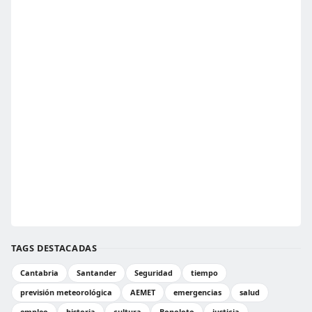
TAGS DESTACADAS
Cantabria
Santander
Seguridad
tiempo
previsión meteorológica
AEMET
emergencias
salud
empleo
historia
cultura
Bonoloto
justicia