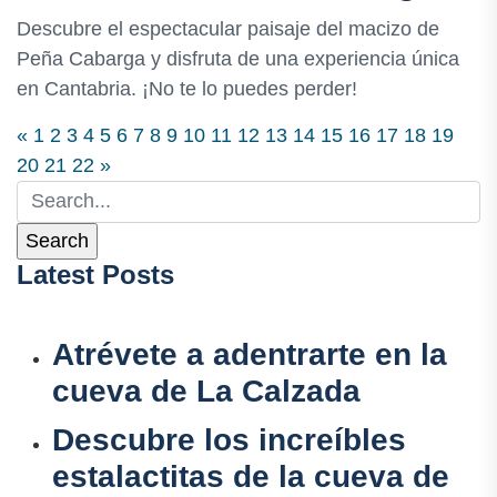
Descubre el espectacular paisaje del macizo de
Peña Cabarga y disfruta de una experiencia única
en Cantabria. ¡No te lo puedes perder!
«
1
2
3
4
5
6
7
8
9
10
11
12
13
14
15
16
17
18
19
20
21
22
»
Latest Posts
Atrévete a adentrarte en la
cueva de La Calzada
Descubre los increíbles
estalactitas de la cueva de