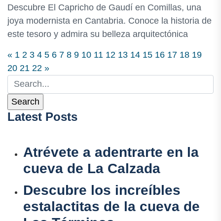
Descubre El Capricho de Gaudí en Comillas, una
joya modernista en Cantabria. Conoce la historia de
este tesoro y admira su belleza arquitectónica
«
1
2
3
4
5
6
7
8
9
10
11
12
13
14
15
16
17
18
19
20
21
22
»
Latest Posts
Atrévete a adentrarte en la
cueva de La Calzada
Descubre los increíbles
estalactitas de la cueva de