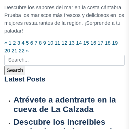
Descubre los sabores del mar en la costa cántabra.
Prueba los mariscos más frescos y deliciosos en los
mejores restaurantes de la región. ¡Sorprende a tu
paladar!
«
1
2
3
4
5
6
7
8
9
10
11
12
13
14
15
16
17
18
19
20
21
22
»
Latest Posts
Atrévete a adentrarte en la
cueva de La Calzada
Descubre los increíbles