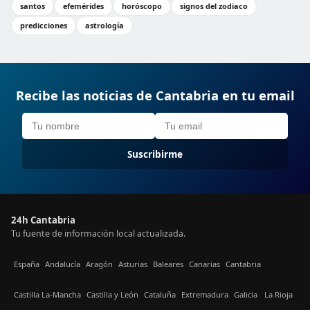
santos
efemérides
horóscopo
signos del zodiaco
predicciones
astrología
Recibe las noticias de Cantabria en tu email
Suscribirme
24h Cantabria
Tu fuente de información local actualizada.
España
Andalucía
Aragón
Asturias
Baleares
Canarias
Cantabria
Castilla La-Mancha
Castilla y León
Cataluña
Extremadura
Galicia
La Rioja