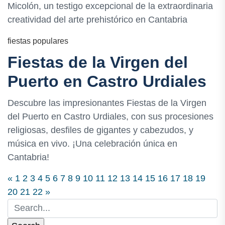
Micolón, un testigo excepcional de la extraordinaria
creatividad del arte prehistórico en Cantabria
fiestas populares
Fiestas de la Virgen del
Puerto en Castro Urdiales
Descubre las impresionantes Fiestas de la Virgen
del Puerto en Castro Urdiales, con sus procesiones
religiosas, desfiles de gigantes y cabezudos, y
música en vivo. ¡Una celebración única en
Cantabria!
«
1
2
3
4
5
6
7
8
9
10
11
12
13
14
15
16
17
18
19
20
21
22
»